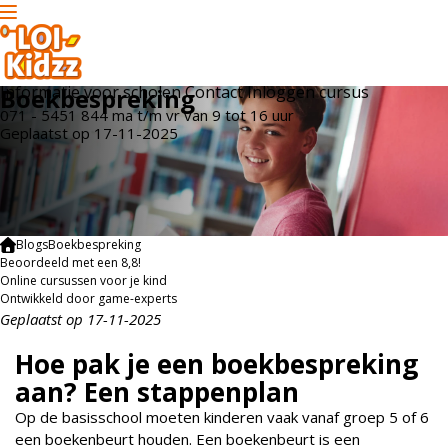
Informatie voor scholen
Contact
Inloggen cursus
Boekbespreking
071 - 5451 844
ma t/m vr
van 9 tot 16 uur
Geplaatst op 17-11-2025
Blogs
Boekbespreking
Beoordeeld met een 8,8!
Online cursussen voor je kind
Ontwikkeld door game-experts
Geplaatst op 17-11-2025
Hoe pak je een boekbespreking
aan? Een stappenplan
Op de basisschool moeten kinderen vaak vanaf groep 5 of 6
een boekenbeurt houden. Een boekenbeurt is een