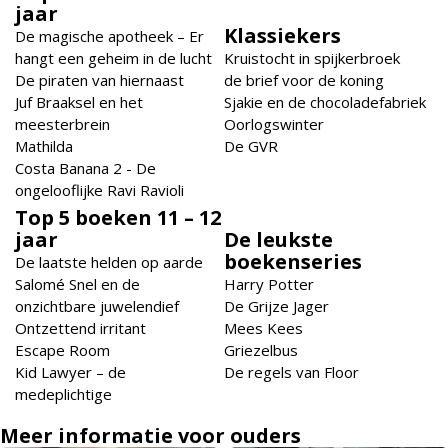
jaar
Klassiekers
De magische apotheek – Er
hangt een geheim in de lucht
Kruistocht in spijkerbroek
De piraten van hiernaast
de brief voor de koning
Juf Braaksel en het
Sjakie en de chocoladefabriek
meesterbrein
Oorlogswinter
Mathilda
De GVR
Costa Banana 2 - De
ongelooflijke Ravi Ravioli
Top 5 boeken 11 – 12
jaar
De leukste
boekenseries
De laatste helden op aarde
Salomé Snel en de
Harry Potter
onzichtbare juwelendief
De Grijze Jager
Ontzettend irritant
Mees Kees
Escape Room
Griezelbus
Kid Lawyer – de
De regels van Floor
medeplichtige
Meer informatie voor ouders