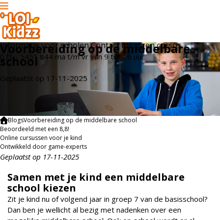
Informatie voor scholen
Contact
Inloggen cursus
Voorbereiding op de middelbare
071 - 5451 844
ma t/m vr
van 9 tot 16 uur
school
Geplaatst op 17-11-2025
Blogs
Voorbereiding op de middelbare school
Beoordeeld met een 8,8!
Online cursussen voor je kind
Ontwikkeld door game-experts
Geplaatst op 17-11-2025
Samen met je kind een middelbare
school kiezen
Zit je kind nu of volgend jaar in groep 7 van de basisschool?
Dan ben je wellicht al bezig met nadenken over een