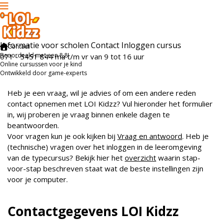
Informatie voor scholen
Contact
Inloggen cursus
Contact
Beoordeeld met een 8,8!
071 - 5451 844
ma t/m vr
van 9 tot 16 uur
Online cursussen voor je kind
Ontwikkeld door game-experts
Heb je een vraag, wil je advies of om een andere reden
contact opnemen met LOI Kidzz? Vul hieronder het formulier
in, wij proberen je vraag binnen enkele dagen te
beantwoorden.
Voor vragen kun je ook kijken bij
Vraag en antwoord
. Heb je
(technische) vragen over het inloggen in de leeromgeving
van de typecursus? Bekijk hier het
overzicht
waarin stap-
voor-stap beschreven staat wat de beste instellingen zijn
voor je computer.
Contactgegevens LOI Kidzz