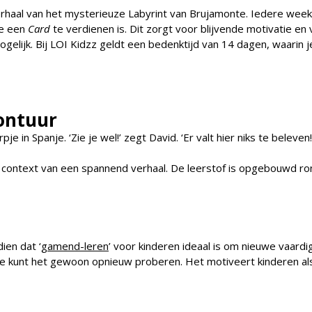
verhaal van het mysterieuze Labyrint van Brujamonte. Iedere week
e een
Card
te verdienen is. Dit zorgt voor blijvende motivatie en
mogelijk. Bij LOI Kidzz geldt een bedenktijd van 14 dagen, waarin
ontuur
pje in Spanje. ‘Zie je wel!’ zegt David. ‘Er valt hier niks te bele
de context van een spannend verhaal. De leerstof is opgebouwd r
ien dat ‘
gamend-leren
’ voor kinderen ideaal is om nieuwe vaard
, je kunt het gewoon opnieuw proberen. Het motiveert kinderen als