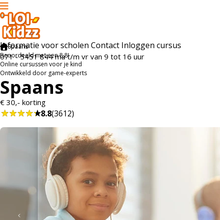
Informatie voor scholen
Contact
Inloggen cursus
Spaans
Beoordeeld met een 8,8!
071 - 5451 844
ma t/m vr
van 9 tot 16 uur
Online cursussen voor je kind
Ontwikkeld door game-experts
Spaans
€ 30,- korting
8.8
(3612)