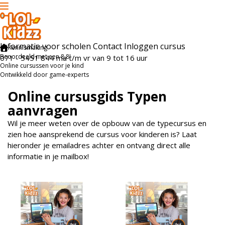
Informatie voor scholen
Contact
Inloggen cursus
Kennismaking
Beoordeeld met een 8,8!
071 - 5451 844
ma t/m vr
van 9 tot 16 uur
Online cursussen voor je kind
Ontwikkeld door game-experts
Online cursusgids Typen
aanvragen
Wil je meer weten over de opbouw van de typecursus en
zien hoe aansprekend de cursus voor kinderen is? Laat
hieronder je emailadres achter en ontvang direct alle
informatie in je mailbox!