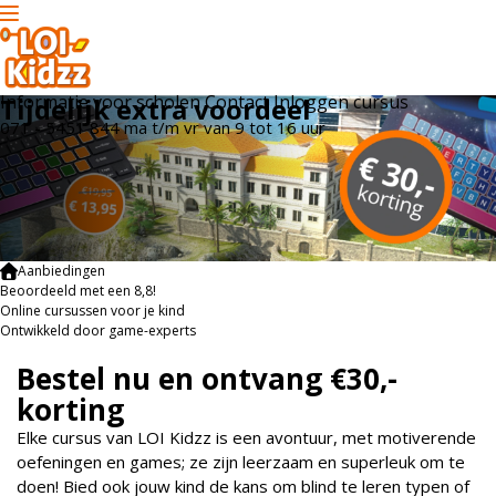
Informatie voor scholen
Contact
Inloggen cursus
Tijdelijk extra voordeel
071 - 5451 844
ma t/m vr
van 9 tot 16 uur
Aanbiedingen
Beoordeeld met een 8,8!
Online cursussen voor je kind
Ontwikkeld door game-experts
Bestel nu en ontvang €30,-
korting
Elke cursus van LOI Kidzz is een avontuur, met motiverende
oefeningen en games; ze zijn leerzaam en superleuk om te
doen! Bied ook jouw kind de kans om blind te leren typen of